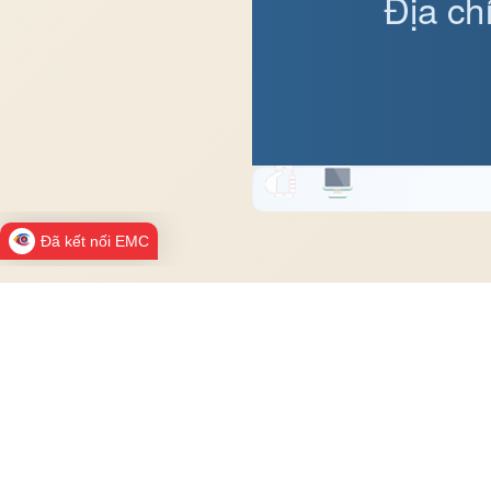
Địa ch
Đã kết nối EMC