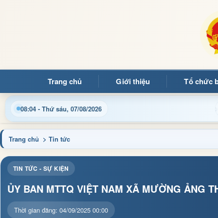
Trang chủ
Giới thiệu
Tổ chức 
với Trang thông tin điện tử xã Mường Ảng
Cập nhật thô
08:04 - Thứ sáu, 07/08/2026
Trang chủ
> Tin tức
TIN TỨC - SỰ KIỆN
ỦY BAN MTTQ VIỆT NAM XÃ MƯỜNG ẢNG T
Thời gian đăng: 04/09/2025 00:00