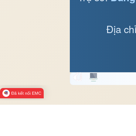
Địa ch
Đã kết nối EMC