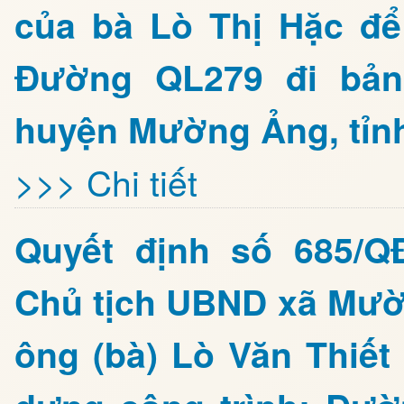
của bà Lò Thị Hặc để
Đường QL279 đi bản
huyện Mường Ảng, tỉnh
>>> Chi tiết
Quyết định số 685/Q
Chủ tịch UBND xã Mườn
ông (bà) Lò Văn Thiết 