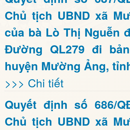
Chủ tịch UBND xã Mư
của bà Lò Thị Nguễn đ
Đường QL279 đi bản
huyện Mường Ảng, tỉnh
>>> Chi tiết
Quyết định số 686/Q
Chủ tịch UBND xã Mư