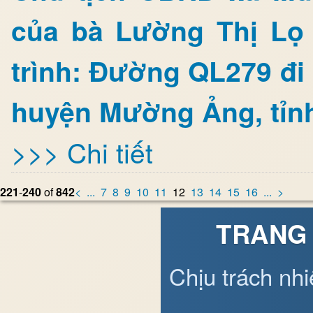
của bà Lường Thị Lọ
trình: Đường QL279 đi
huyện Mường Ảng, tỉnh
>>> Chi tiết
221
-
240
of
842
<
...
7
8
9
10
11
12
13
14
15
16
...
>
TRANG 
Chịu trách nh