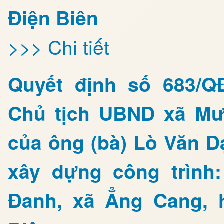
Điện Biên
>>> Chi tiết
Quyết định số 683/Q
Chủ tịch UBND xã Mư
của ông (bà) Lò Văn D
xây dựng công trình
Đanh, xã Ẳng Cang, 