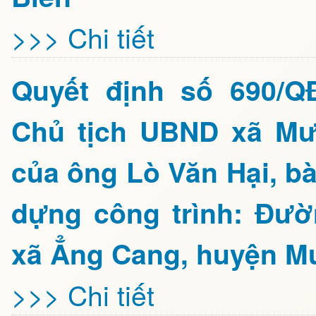
>>> Chi tiết
Quyết định số 690/Q
Chủ tịch UBND xã Mư
của ông Lò Văn Hại, bà
dựng công trình: Đư
xã Ẳng Cang, huyện Mư
>>> Chi tiết