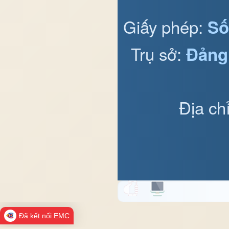
Giấy phép:
Số
Trụ sở:
Đảng
Địa ch
Đã kết nối EMC