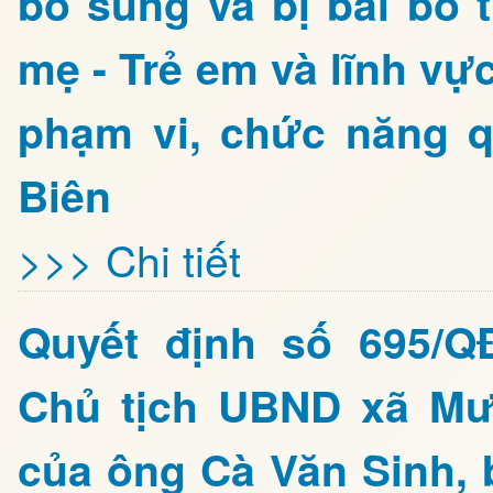
bổ sung và bị bãi bỏ 
mẹ - Trẻ em và lĩnh v
phạm vi, chức năng q
Biên
>>> Chi tiết
Quyết định số 695/Q
Chủ tịch UBND xã Mư
của ông Cà Văn Sinh, 