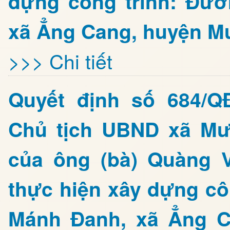
dựng công trình: Đư
xã Ẳng Cang, huyện Mư
>>> Chi tiết
Quyết định số 684/Q
Chủ tịch UBND xã Mư
của ông (bà) Quàng 
thực hiện xây dựng cô
Mánh Đanh, xã Ẳng C