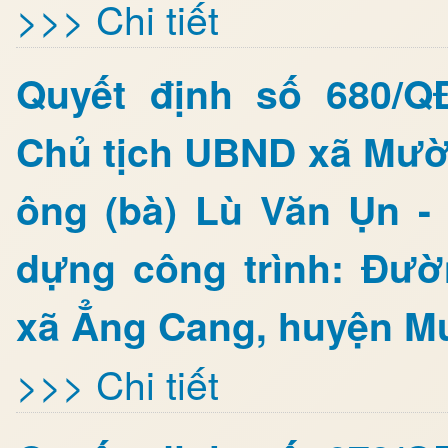
>>> Chi tiết
Quyết định số 680/Q
Chủ tịch UBND xã Mườn
ông (bà) Lù Văn Ụn -
dựng công trình: Đư
xã Ẳng Cang, huyện Mư
>>> Chi tiết