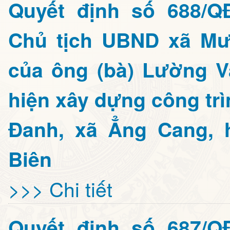
Quyết định số 688/Q
Chủ tịch UBND xã Mư
của ông (bà) Lường V
hiện xây dựng công tr
Đanh, xã Ẳng Cang, 
Biên
>>> Chi tiết
Quyết định số 687/Q