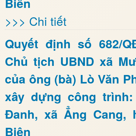
Biên
>>> Chi tiết
Quyết định số 682/Q
Chủ tịch UBND xã Mư
của ông (bà) Lò Văn Ph
xây dựng công trình
Đanh, xã Ẳng Cang, 
Biên