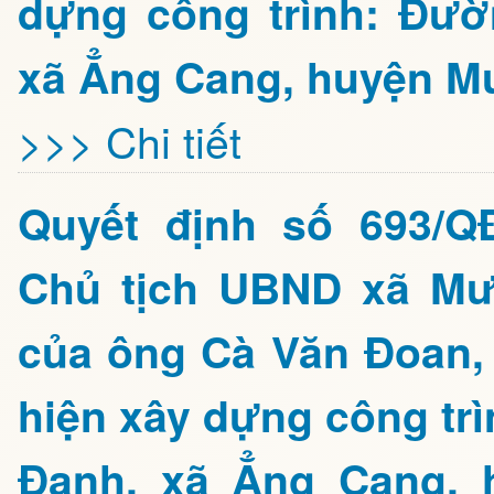
dựng công trình: Đư
xã Ẳng Cang, huyện Mư
>>> Chi tiết
Quyết định số 693/Q
Chủ tịch UBND xã Mư
của ông Cà Văn Đoan,
hiện xây dựng công tr
Đanh, xã Ẳng Cang, 