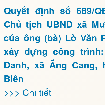
Quyết định số 689/Q
Chủ tịch UBND xã Mư
của ông (bà) Lò Văn P
xây dựng công trình
Đanh, xã Ẳng Cang, 
Biên
>>> Chi tiết