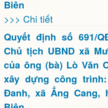
Biên
>>> Chi tiết
Quyết định số 691/Q
Chủ tịch UBND xã Mư
của ông (bà) Lò Văn C
xây dựng công trình
Đanh, xã Ẳng Cang, 
Biên