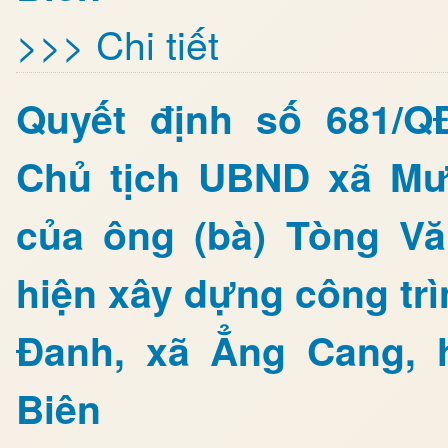
>>> Chi tiết
Quyết định số 681/Q
Chủ tịch UBND xã Mư
của ông (bà) Tòng Vă
hiện xây dựng công tr
Đanh, xã Ẳng Cang, 
Biên