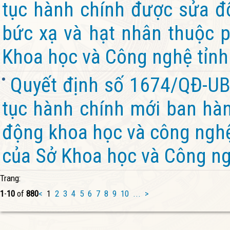
tục hành chính được sửa đổ
bức xạ và hạt nhân thuộc 
Khoa học và Công nghệ tỉnh
Quyết định số 1674/QĐ-UB
tục hành chính mới ban hành
động khoa học và công nghệ
của Sở Khoa học và Công ng
Trang:
1
-
10
of
880
<
1
2
3
4
5
6
7
8
9
10
...
>