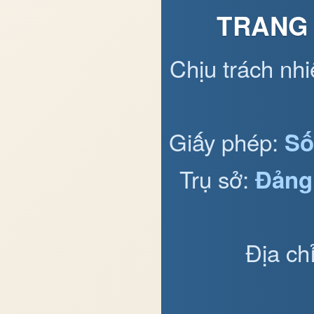
TRANG 
Chịu trách nh
Giấy phép:
Số
Trụ sở:
Đảng
Địa ch