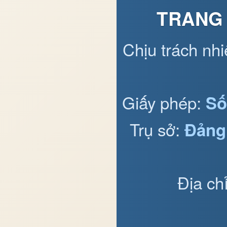
TRANG 
Chịu trách nh
Giấy phép:
Số
Trụ sở:
Đảng
Địa ch