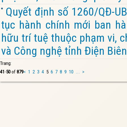
Quyết định số 1260/QĐ-UB
tục hành chính mới ban hàn
hữu trí tuệ thuộc phạm vi, 
và Công nghệ tỉnh Điện Biên
Trang:
41
-
50
of
879
<
1
2
3
4
5
6
7
8
9
10
...
>