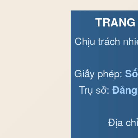
TRANG 
Chịu trách nh
Giấy phép:
Số
Trụ sở:
Đảng
Địa ch