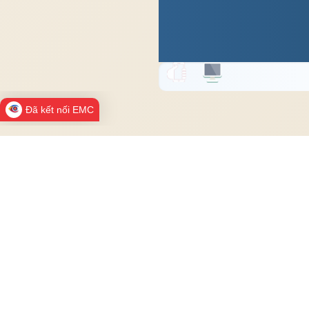
Đã kết nối EMC