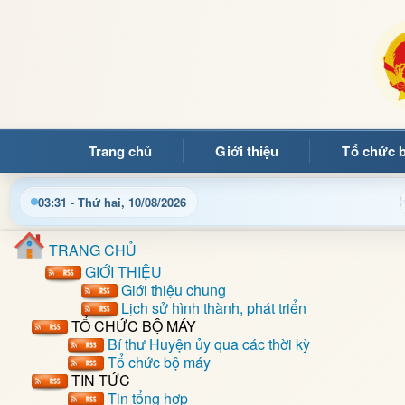
Trang chủ
Giới thiệu
Tổ chức 
Ảng
Cập nhật thông tin điều hành, thủ tục hành chính và
03:31 - Thứ hai, 10/08/2026
TRANG CHỦ
GIỚI THIỆU
Giới thiệu chung
Lịch sử hình thành, phát triển
TỔ CHỨC BỘ MÁY
Bí thư Huyện ủy qua các thời kỳ
Tổ chức bộ máy
TIN TỨC
Tin tổng hợp