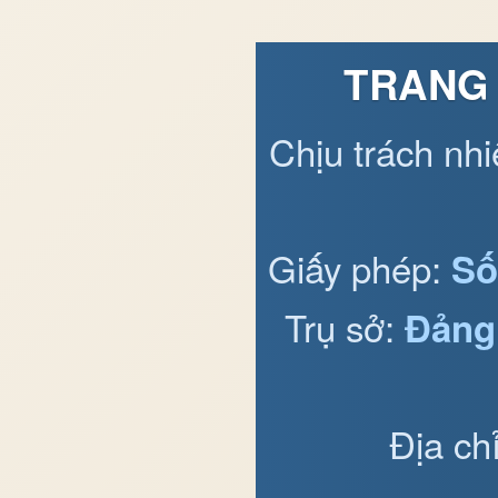
TRANG 
Chịu trách nh
Giấy phép:
Số
Trụ sở:
Đảng
Địa ch