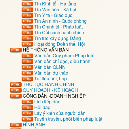
Tin Kinh tế - Hạ tầng
Tin Văn hóa - Xã hội
Tin Y tế - Giáo dục
Tin An ninh - Quốc phòng
Tin Chính trị - Pháp luật
Tin Cải cách hành chính
Tin tức xây dựng Đảng
Hoạt động Đoàn thể, Hội
HỆ THỐNG VĂN BẢN
Văn bản Quy phạm Pháp luật
Văn bản chỉ đạo, điều hành
Văn bản QLNN
Văn bản dự thảo
Tài liệu hội, họp
THỦ TỤC HÀNH CHÍNH
QUY HOẠCH - KẾ HOẠCH
CÔNG DÂN -DOANH NGHIỆP
Lịch tiếp dân
Hỏi đáp
Lấy ý kiến của người dân
Tuyên truyền, phôt biến pháp luật
HÌNH ẢNH