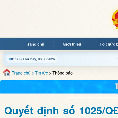
Trang chủ
Giới thiệu
Tổ chức 
Chào mừng quý bạn đọc đến với Trang thông tin điện tử x
01:30 - Thứ bảy, 08/08/2026
Trang chủ
> Tin tức
> Thông báo
Quyết định số 1025/Q