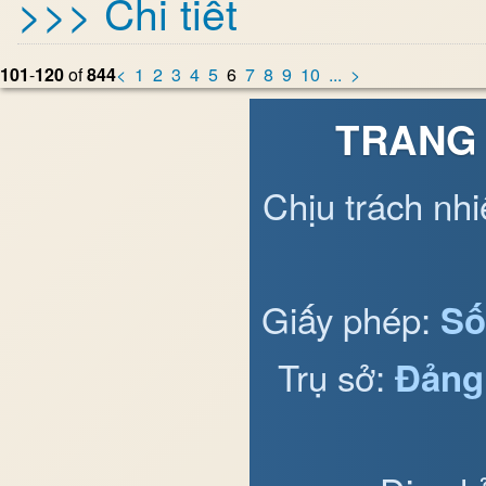
>>> Chi tiết
101
-
120
of
844
<
1
2
3
4
5
6
7
8
9
10
...
>
TRANG 
Chịu trách nh
Giấy phép:
Số
Trụ sở:
Đảng