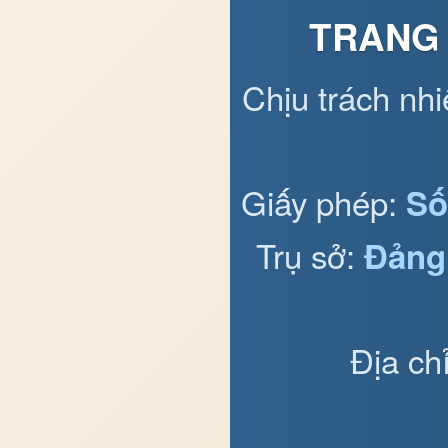
TRANG 
Chịu trách nh
Giấy phép:
Số
Trụ sở:
Đảng
Địa ch