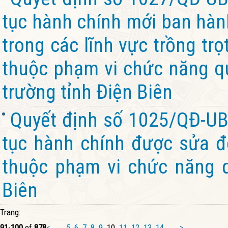
tục hành chính mới ban hành
trong các lĩnh vực trồng trọ
thuộc phạm vi chức năng q
trường tỉnh Điện Biên
Quyết định số 1025/QĐ-UB
tục hành chính được sửa đổ
thuộc phạm vi chức năng q
Biên
Trang:
91
-
100
of
878
<
...
5
6
7
8
9
10
11
12
13
14
...
>