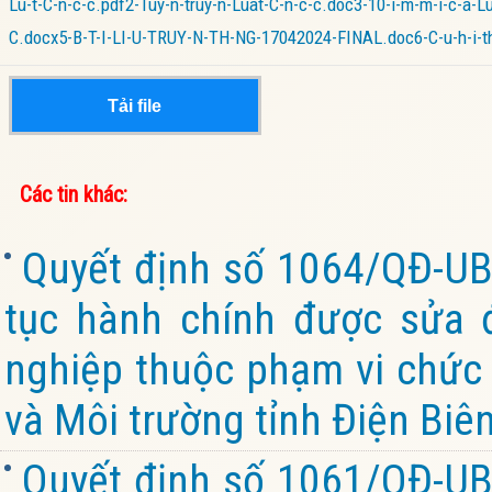
Lu-t-C-n-c-c.pdf
2-Tuy-n-truy-n-Luat-C-n-c-c.doc
3-10-i-m-m-i-c-a-Lu
C.docx
5-B-T-I-LI-U-TRUY-N-TH-NG-17042024-FINAL.doc
6-C-u-h-i-
Tải file
Các tin khác:
Quyết định số 1064/QĐ-UB
tục hành chính được sửa đ
nghiệp thuộc phạm vi chức
và Môi trường tỉnh Điện Biê
Quyết định số 1061/QĐ-UB