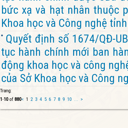
bức xạ và hạt nhân thuộc 
Khoa học và Công nghệ tỉnh
Quyết định số 1674/QĐ-UB
tục hành chính mới ban hành
động khoa học và công nghệ
của Sở Khoa học và Công ng
Trang:
1
-
10
of
880
<
1
2
3
4
5
6
7
8
9
10
...
>