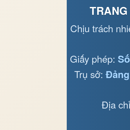
TRANG 
Chịu trách nh
Giấy phép:
Số
Trụ sở:
Đảng
Địa ch