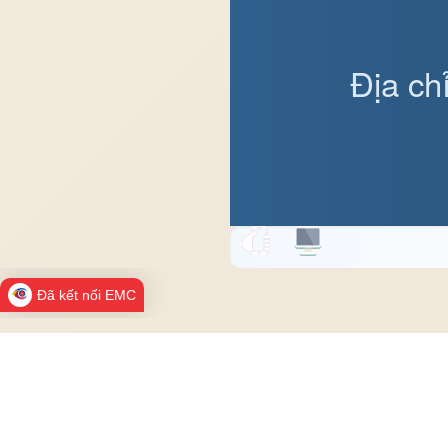
Địa ch
Đã kết nối EMC