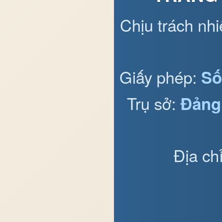
Chịu trách nh
Giấy phép:
Số
Trụ sở:
Đảng
Địa ch