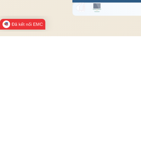
Đã kết nối EMC