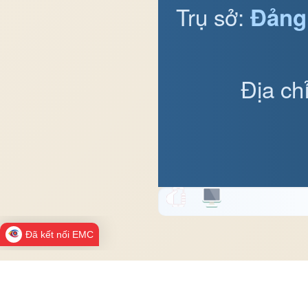
Trụ sở:
Đảng
Địa ch
Đã kết nối EMC