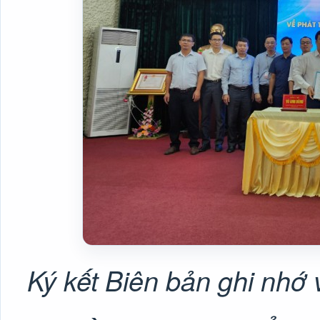
Ký k
ết Biên bản ghi nhớ 