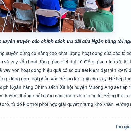
tuyên truyền các chính sách ưu đãi của Ngân hàng tới ng
g xuyên củng cố nâng cao chất lượng hoạt động của các tổ tiế
m và vay vốn hoạt động giao dịch tại 10 điểm giao dịch xã, thị t
và vay vốn hoạt động hiệu quả có số dư tiết kiệm đạt trên 29 tỷ 
 đồng, đóng góp một phần vốn để tạo lập quỹ cho vay. Để tiếp tục
giao dịch Ngân hàng Chính sách Xã hội huyện Mường Ảng sẽ tiếp 
 truyền, thống nhất được các thành viên trong tổ. Đồng thời, p
ác tổ, từ đó kịp thời phối hợp giải quyết những khó khăn, vướng m
Tác gi