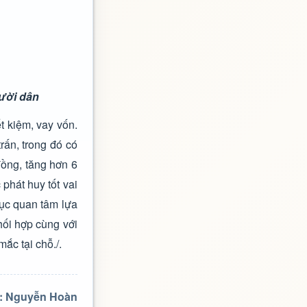
ười dân
t kiệm, vay vốn.
rấn, trong đó có
đồng, tăng hơn 6
 phát huy tốt vai
tục quan tâm lựa
hối hợp cùng với
ắc tại chỗ./.
ả: Nguyễn Hoàn