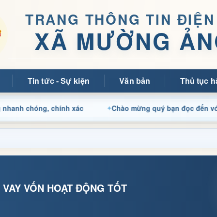
TRANG THÔNG TIN ĐIỆN
XÃ MƯỜNG ẢN
Tin tức - Sự kiện
Văn bản
Thủ tục h
hóng, chính xác
Chào mừng quý bạn đọc đến với Trang th
 VAY VỐN HOẠT ĐỘNG TỐT