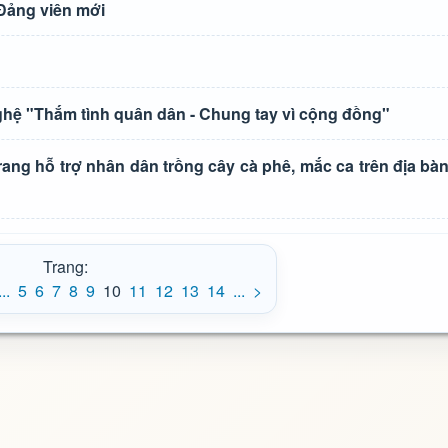
 Đảng viên mới
hệ "Thắm tình quân dân - Chung tay vì cộng đồng"
rang hỗ trợ nhân dân trồng cây cà phê, mắc ca trên địa b
Trang:
...
5
6
7
8
9
10
11
12
13
14
...
>