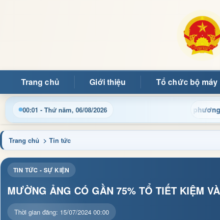
Trang chủ
Giới thiệu
Tổ chức bộ máy
tin điều hành, thủ tục hành chính và tin tức địa phương nhanh c
00:01 - Thứ năm, 06/08/2026
Trang chủ
> Tin tức
TIN TỨC - SỰ KIỆN
MƯỜNG ẢNG CÓ GẦN 75% TỔ TIẾT KIỆM VÀ
Thời gian đăng: 15/07/2024 00:00