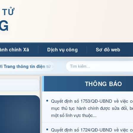
 TỬ
G
ành chính Xã
Dịch vụ công
Sơ đồ web
ông tin điện tử xã Mường Ảng
Cập nhật thông tin điều h
THÔNG BÁO
Quyết định số 1753/QĐ-UBND về việc c
mục thủ tục hành chính được sửa đổi, b
một số lĩnh vực thuộc...
Quyết định số 1724/QĐ-UBND về việc c