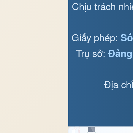
Chịu trách nh
Giấy phép:
Số
Trụ sở:
Đảng
Địa ch