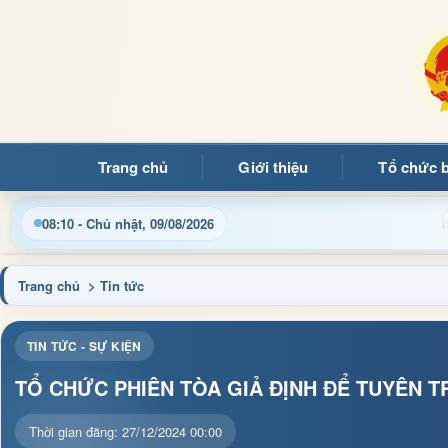
Trang chủ
Giới thiệu
Tổ chức 
Cập nhật thông tin điều hành, thủ tục hành chính và tin 
08:10 - Chủ nhật, 09/08/2026
Trang chủ
> Tin tức
TIN TỨC - SỰ KIỆN
TỔ CHỨC PHIÊN TÒA GIẢ ĐỊNH ĐỂ TUYÊN T
Thời gian đăng: 27/12/2024 00:00