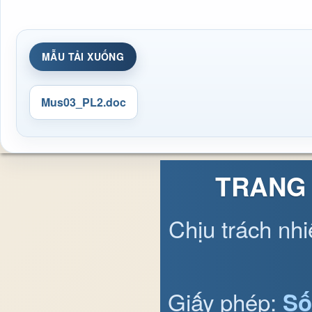
MẪU TẢI XUỐNG
Mus03_PL2.doc
TRANG 
Chịu trách nh
Giấy phép:
Số