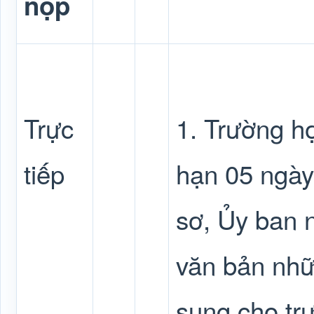
nộp
Trực
1. Trường hợ
tiếp
hạn 05 ngày
sơ, Ủy ban 
văn bản nhữ
sung cho tr