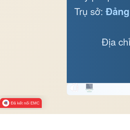
Trụ sở:
Đảng
Địa ch
Đã kết nối EMC