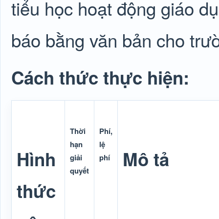
tiểu học hoạt động giáo dụ
báo bằng văn bản cho trườn
Cách thức thực hiện:
Thời
Phí,
hạn
lệ
Hình
Mô tả
giải
phí
quyết
thức