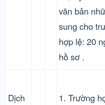
văn bản nhữ
sung cho tr
hợp lệ: 20 n
hồ sơ .
Dịch
1. Trường hợ