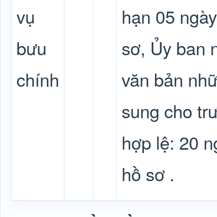
vụ
hạn 05 ngày
bưu
sơ, Ủy ban 
chính
văn bản nhữ
sung cho tr
hợp lệ: 20 n
hồ sơ .