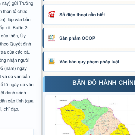
h này) gửi Trưởng
n thôn tổ chức
Số điện thoại cần biết
ôn), lập văn bản
ấp xã. Bước 2:
 của thôn, Ủy
Sản phẩm OCOP
 theo Quyết định
tra của các xã,
công nhận người
Văn bản quy phạm pháp luật
 05 (năm) ngày
t và có văn bản
BẢN ĐỒ HÀNH CHÍN
kể từ ngày có văn
yệt danh sách
dân cấp tỉnh (qua
, chỉ đạo.