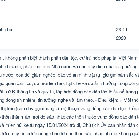
nh phủ
23-11-
2023
m, không phân biệt thành phần dân tộc, cư trú hợp pháp tại Việt Nam.
hính sách, pháp luật của Nhà nước và các quy định của địa phương. 
êu nước, xóa đói giảm nghèo, bảo vệ an ninh trật tự, giữ gìn bản sắc 
 tập quán dân tộc; có mối liên hệ chặt chẽ và có ảnh hưởng trong dòng
 xử lý thông tin và quy tụ, tập hợp đồng bào dân tộc thiểu số trong 
ng đồng tín nhiệm, tin tưởng, nghe và làm theo. - Điều kiện: + Mỗi th
thị trấn (sau đây gọi chung là xã) thuộc vùng đồng bào dân tộc thiểu
 thôn thành lập mới do sáp nhập các thôn thuộc vùng đồng bào dân t
 và miền núi kể từ ngày 15/01/2024 trở đi, Chủ tịch Ủy ban nhân dân
người có uy tín được công nhận từ các thôn sáp nhập nhưng không qu