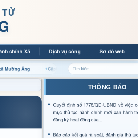
 TỬ
G
ành chính Xã
Dịch vụ công
Sơ đồ web
g Ảng
Cập nhật thông tin điều hành, thủ tục hành chính 
THÔNG BÁO
Quyết định số 1778/QĐ-UBND về việc c
mục thủ tục hành chính mới ban hành tr
đăng ký hoạt động của...
Báo cáo kết quả rà soát, đánh giá thủ tụ