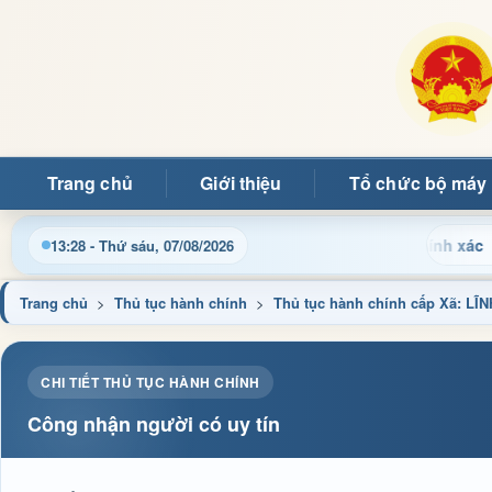
Trang chủ
Giới thiệu
Tổ chức bộ máy
ành chính và tin tức địa phương nhanh chóng, chính xác
C
13:28 - Thứ sáu, 07/08/2026
Trang chủ
>
Thủ tục hành chính
>
Thủ tục hành chính cấp Xã: 
CHI TIẾT THỦ TỤC HÀNH CHÍNH
Công nhận người có uy tín