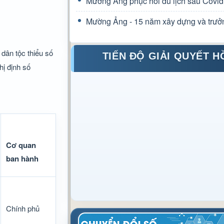
Mường Ảng phục hồi du lịch sau Covid
Mường Ảng - 15 năm xây dựng và trưở
dân tộc thiểu số
TIẾN ĐỘ GIẢI QUYẾT H
hị định số
Cơ quan
ban hành
Chính phủ