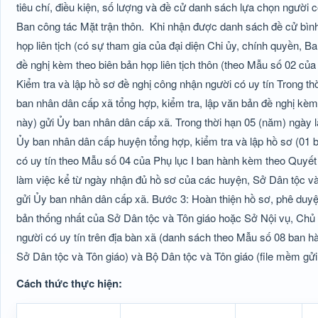
tiêu chí, điều kiện, số lượng và đề cử danh sách lựa chọn người
Ban công tác Mặt trận thôn.
Khi nhận được danh sách đề cử bình
họp liên tịch (có sự tham gia của đại diện Chi ủy, chính quyền, B
đề nghị kèm theo biên bản họp liên tịch thôn (theo Mẫu số 02 củ
Kiểm tra và lập hồ sơ đề nghị công nhận người có uy tín Trong t
ban nhân dân cấp xã tổng hợp, kiểm tra, lập văn bản đề nghị kèm
này) gửi Ủy ban nhân dân cấp xã. Trong thời hạn 05 (năm) ngày 
Ủy ban nhân dân cấp huyện tổng hợp, kiểm tra và lập hồ sơ (01
có uy tín theo Mẫu số 04 của Phụ lục I ban hành kèm theo Quyết 
làm việc kể từ ngày nhận đủ hồ sơ của các huyện, Sở Dân tộc và T
gửi Ủy ban nhân dân cấp xã. Bước 3: Hoàn thiện hồ sơ, phê duyệt
bản thống nhất của Sở Dân tộc và Tôn giáo hoặc Sở Nội vụ, Chủ 
người có uy tín trên địa bàn xã (danh sách theo Mẫu số 08 ban 
Sở Dân tộc và Tôn giáo) và Bộ Dân tộc và Tôn giáo (file mềm gửi
Cách thức thực hiện: