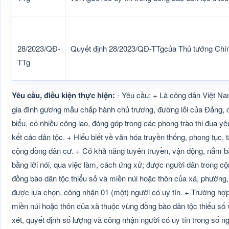
28/2023/QĐ-
Quyết định 28/2023/QĐ-TTgcủa Thủ tướng Chí
TTg
Yêu cầu, điều kiện thực hiện:
- Yêu cầu: + Là công dân Việt Na
gia đình gương mẫu chấp hành chủ trương, đường lối của Đảng, c
biểu, có nhiều công lao, đóng góp trong các phong trào thi đua y
kết các dân tộc. + Hiểu biết về văn hóa truyền thống, phong tục,
cộng đồng dân cư. + Có khả năng tuyên truyền, vận động, nắm bắt,
bằng lời nói, qua việc làm, cách ứng xử; được người dân trong cộ
đồng bào dân tộc thiểu số và miền núi hoặc thôn của xã, phường, 
được lựa chọn, công nhận 01 (một) người có uy tín. + Trường hợp
miền núi hoặc thôn của xã thuộc vùng đồng bào dân tộc thiểu số
xét, quyết định số lượng và công nhận người có uy tín trong số 