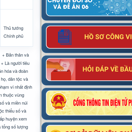
Thủ tướng
Chính phủ
+ Bản thân và
+ Là người tiêu
văn hóa và đoàn
 họ, dân tộc và
phạm vi nhất định
ôn thuộc vùng
 số và miền núi
ộc thiểu số và
 cấp huyện xem
á tổng số lượng