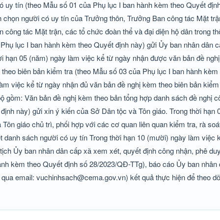
 có uy tín (theo Mẫu số 01 của Phụ lục I ban hành kèm theo Quyết địn
 chọn người có uy tín của Trưởng thôn, Trưởng Ban công tác Mặt trậ
an công tác Mặt trận, các tổ chức đoàn thể và đại diện hộ dân trong th
a Phụ lục I ban hành kèm theo Quyết định này) gửi Ủy ban nhân dân c
hời hạn 05 (năm) ngày làm việc kể từ ngày nhận được văn bản đề nghị
 theo biên bản kiểm tra (theo Mẫu số 03 của Phụ lục I ban hành kèm
làm việc kể từ ngày nhận đủ văn bản đề nghị kèm theo biên bản kiểm 
 bộ gồm: Văn bản đề nghị kèm theo bản tổng hợp danh sách đề nghị 
định này) gửi xin ý kiến của Sở Dân tộc và Tôn giáo. Trong thời hạn
ôn giáo chủ trì, phối hợp với các cơ quan liên quan kiểm tra, rà soá
 danh sách người có uy tín Trong thời hạn 10 (mười) ngày làm việc 
tịch Ủy ban nhân dân cấp xã xem xét, quyết định công nhận, phê du
hành kèm theo Quyết định số 28/2023/QĐ-TTg), báo cáo Ủy ban nhân 
 qua email: vuchinhsach@cema.gov.vn) kết quả thực hiện để theo dõi