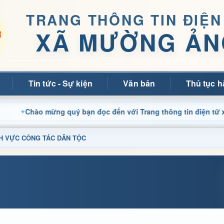
TRANG THÔNG TIN ĐIỆN
XÃ MƯỜNG ẢN
Tin tức - Sự kiện
Văn bản
Thủ tục h
hào mừng quý bạn đọc đến với Trang thông tin điện tử xã Mườn
LĨNH VỰC CÔNG TÁC DÂN TỘC