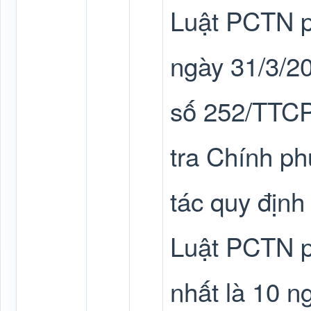
Luật PCTN ph
ngày 31/3/20
số 252/TTCP
tra Chính phủ
tác quy định
Luật PCTN p
nhất là 10 n