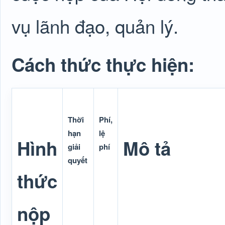
vụ lãnh đạo, quản lý.
Cách thức thực hiện:
Thời
Phí,
hạn
lệ
Hình
Mô tả
giải
phí
quyết
thức
nộp