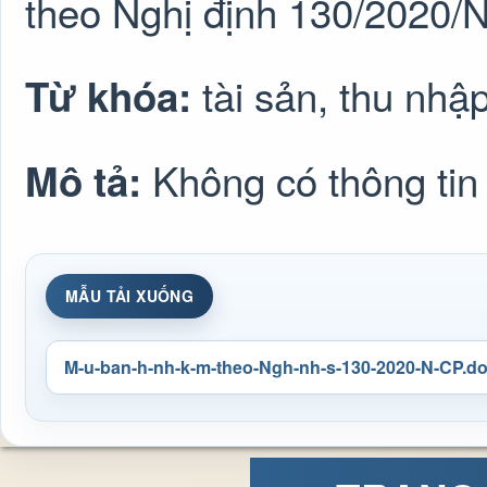
theo Nghị định 130/2020/
tài sản, thu nhậ
Từ khóa:
Không có thông tin
Mô tả:
MẪU TẢI XUỐNG
M-u-ban-h-nh-k-m-theo-Ngh-nh-s-130-2020-N-CP.d