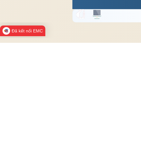
Đã kết nối EMC