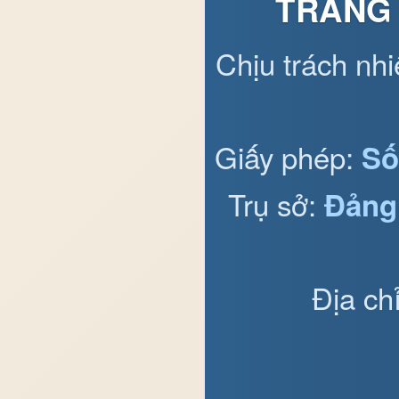
TRANG 
Chịu trách nh
Giấy phép:
Số
Trụ sở:
Đảng
Địa ch