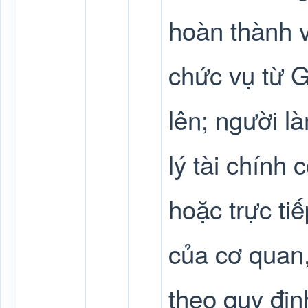
hoàn thành v
chức vụ từ 
lên; người l
lý tài chính 
hoặc trực tiế
của cơ quan,
theo quy đị