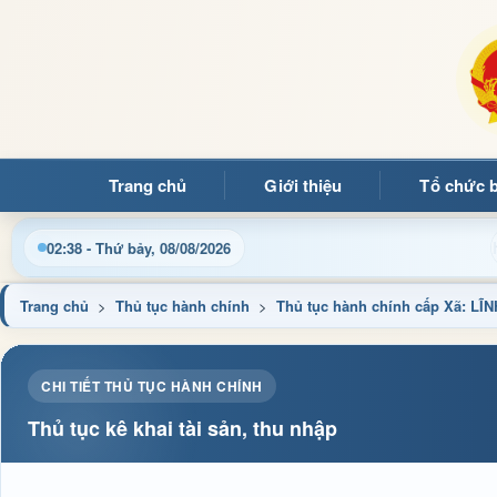
Trang chủ
Giới thiệu
Tổ chức 
ới Trang thông tin điện tử xã Mường Ảng
Cập nhật thôn
02:38 - Thứ bảy, 08/08/2026
Trang chủ
>
Thủ tục hành chính
>
Thủ tục hành chính cấp Xã:
CHI TIẾT THỦ TỤC HÀNH CHÍNH
Thủ tục kê khai tài sản, thu nhập