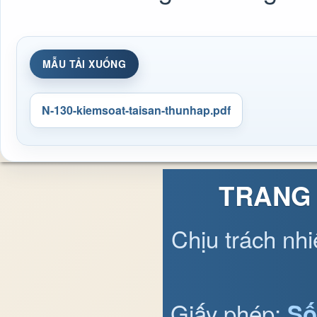
MẪU TẢI XUỐNG
N-130-kiemsoat-taisan-thunhap.pdf
TRANG 
Chịu trách nh
Giấy phép:
Số