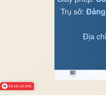
Trụ sở:
Đảng
Địa ch
Đã kết nối EMC