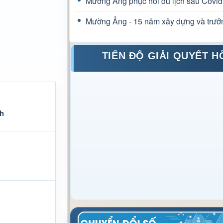
Mường Ảng phục hồi du lịch sau Covid
Mường Ảng - 15 năm xây dựng và trưở
TIẾN ĐỘ GIẢI QUYẾT H
h