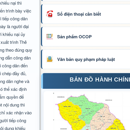
hiếu nại thì
ến trình bày việc
Số điện thoại cần biết
i tiếp công dân
bày là người đại
 khiếu nại ủy
Sản phẩm OCOP
 xuất trình Thẻ
ông theo đúng quy
ướng dẫn công dân
Văn bản quy phạm pháp luật
hi công dân đến
i chép đầy đủ,
BẢN ĐỒ HÀNH CHÍN
công dân nghe và
ó thể xác định
thẩm quyền để
t nội dung thì
 chỉ xác nhận vào
gười tiếp công
nội dung khiếu