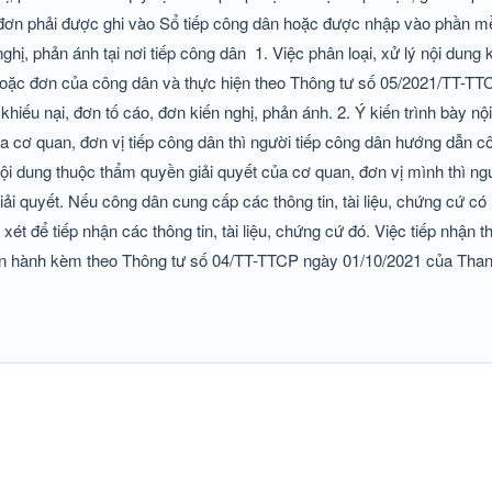
ết đơn phải được ghi vào Sổ tiếp công dân hoặc được nhập vào phần m
nghị, phản ánh tại nơi tiếp công dân
1. Việc phân loại, xử lý nội dung k
 hoặc đơn của công dân và thực hiện theo Thông tư số 05/2021/TT-T
hiếu nại, đơn tố cáo, đơn kiến nghị, phản ánh. 2. Ý kiến trình bày nội
a cơ quan, đơn vị tiếp công dân thì người tiếp công dân hướng dẫn c
ội dung thuộc thẩm quyền giải quyết của cơ quan, đơn vị mình thì ng
iải quyết. Nếu công dân cung cấp các thông tin, tài liệu, chứng cứ có
ét để tiếp nhận các thông tin, tài liệu, chứng cứ đó. Việc tiếp nhận thôn
an hành kèm theo Thông tư số 04/TT-TTCP ngày 01/10/2021 của Than