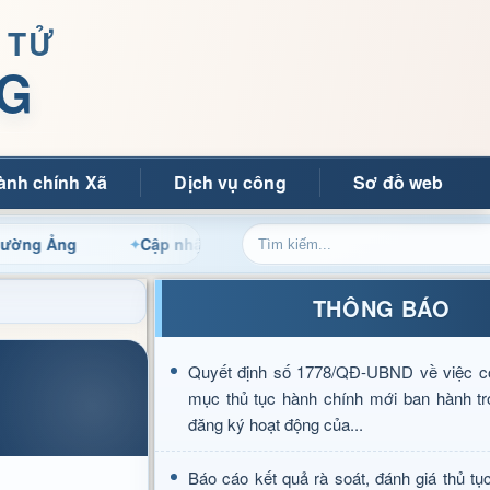
 TỬ
G
ành chính Xã
Dịch vụ công
Sơ đồ web
ng
Cập nhật thông tin điều hành, thủ tục hành chính và t
THÔNG BÁO
Quyết định số 1778/QĐ-UBND về việc c
mục thủ tục hành chính mới ban hành tr
đăng ký hoạt động của...
Báo cáo kết quả rà soát, đánh giá thủ tụ