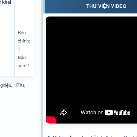
ờ khai
THƯ VIỆN VIDEO
Bản
chính:
1
Bản
sao: 1
ghiệp, HTX),