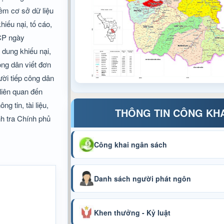
ềm cơ sở dữ liệu
hiếu nại, tố cáo,
TCP ngày
 dung khiếu nại,
ông dân viết đơn
ười tiếp công dân
 liên quan đến
g tin, tài liệu,
THÔNG TIN CÔNG KH
h tra Chính phủ
Công khai ngân sách
Danh sách người phát ngôn
Khen thưởng - Kỷ luật