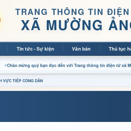
TRANG THÔNG TIN ĐIỆN
XÃ MƯỜNG ẢN
Tin tức - Sự kiện
Văn bản
Thủ tục h
mừng quý bạn đọc đến với Trang thông tin điện tử xã Mường Ả
ĨNH VỰC TIẾP CÔNG DÂN