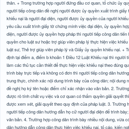
thân. + Trong trường hợp người đứng đầu cơ quan, tổ chức ủy quyề
người tiếp công dân đề nghị người được ủy quyền xuất trình giấy 
khiếu nại là người đại diện, người được ủy quyền của người khiếu
yêu cầu xuất trình giấy tờ chứng minh việc đại diện, ủy quyền hợ
diện, người được ủy quyền hợp pháp thì người tiếp công dân tiến h
quyền cho luật sư hoặc trợ giúp viên pháp lý thực hiện việc khiếu 
luật sư, Thẻ trợ giúp viên pháp lý và Giấy ủy quyền khiếu nại. 
định tại điểm a, điểm b khoản 1 Điều 12 Luật Khiếu nại thì người 
làm các thủ tục cần thiết để thực hiện việc khiếu nại theo đúng q
trình bày trực tiếp và không có đơn thì người tiếp công dân hướng
trung thực, chính xác nội dung trình bày của công dân; nội dung 
đề nghị họ ký tên hoặc điểm chỉ xác nhận vào văn bản. 2. Trường 
được rõ tính chất vụ việc và cơ quan có thẩm quyền giải quyết 
được xem xét, giải quyết theo quy định của pháp luật. 3. Trường h
người tiếp công dân hướng dẫn họ cử người đại diện để trình bày; 
văn bản. 4. Trường hợp công dân trình bày nhiều nội dung, vừa có 
dân hướng dẫn công dân thực hiện việc khiếu nại, tố cáo, kiến ngh