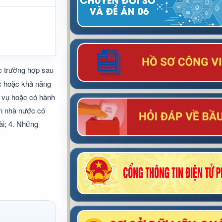
ác trường hợp sau
ức hoặc khả năng
g vụ hoặc có hành
an nhà nước có
ài; 4. Những