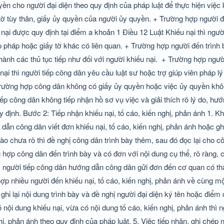
n cho người đại diện theo quy định của pháp luật để thực hiện việc k
tờ tùy thân, giấy ủy quyền của người ủy quyền. + Trường hợp người đ
 nại được quy định tại điểm a khoản 1 Điều 12 Luật Khiếu nại thì ngườ
p pháp hoặc giấy tờ khác có liên quan. + Trường hợp người đến trình 
ành các thủ tục tiếp như đối với người khiếu nại.
+ Trường hợp người
nại thì người tiếp công dân yêu cầu luật sư hoặc trợ giúp viên pháp lý
+ Trường hợp công dân không có giấy ủy quyền hoặc việc ủy quyền kh
tiếp công dân không tiếp nhận hồ sơ vụ việc và giải thích rõ lý do, h
uy định. Bước 2: Tiếp nhận khiếu nại, tố cáo, kiến nghị, phản ánh 1. K
 dẫn công dân viết đơn khiếu nại, tố cáo, kiến nghị, phản ánh hoặc gh
nào chưa rõ thì đề nghị công dân trình bày thêm, sau đó đọc lại cho 
hợp công dân đến trình bày và có đơn với nội dung cụ thể, rõ ràng, c
thì người tiếp công dân hướng dẫn công dân gửi đơn đến cơ quan có 
ợp nhiều người đến khiếu nại, tố cáo, kiến nghị, phản ánh về cùng mộ
ghi lại nội dung trình bày và đề nghị người đại diện ký tên hoặc điểm
nội dung khiếu nại, vừa có nội dung tố cáo, kiến nghị, phản ánh thì n
ị, phản ánh theo quy định của pháp luật. 5. Việc tiếp nhận, ghi chép 