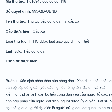
Mã thủ tục:
1.010945.000.00.00.H18
Số quyết định:
995/QĐ-UBND
Tên thủ tục:
Thủ tục tiếp công dân tại cấp xã
Cấp thực hiện:
Cấp Xã
Loại thủ tục:
TTHC được luật giao quy định chi tiết
Lĩnh vực:
Tiếp công dân
Trình tự thực hiện:
Bước 1: Xác định nhân thân của công dân - Xác định nhân thân của
cán bộ tiếp công dân yêu cầu họ nêu rõ họ tên, địa chỉ và xuất trìn
kiến nghị, phản ánh cán bộ tiếp công dân yêu cầu người tố cáo, ngư
tính hợp pháp của người đại diện, người được ủy quyền, luật sư ho
nại thông qua người đại diện là người đứng đầu cơ quan, tổ chức th