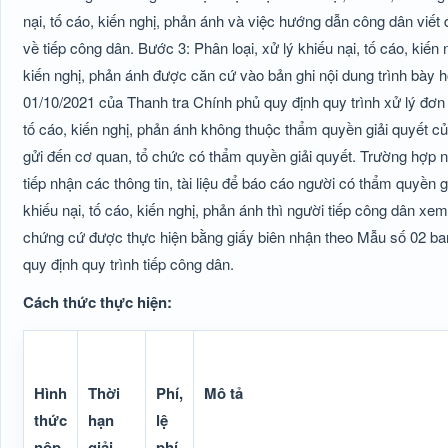
nại, tố cáo, kiến nghị, phản ánh và việc hướng dẫn công dân vi
về tiếp công dân. Bước 3: Phân loại, xử lý khiếu nại, tố cáo, kiến 
kiến nghị, phản ánh được căn cứ vào bản ghi nội dung trình bày
01/10/2021 của Thanh tra Chính phủ quy định quy trình xử lý đơn k
tố cáo, kiến nghị, phản ánh không thuộc thẩm quyền giải quyết củ
gửi đến cơ quan, tổ chức có thẩm quyền giải quyết. Trường hợp n
tiếp nhận các thông tin, tài liệu để báo cáo người có thẩm quyền g
khiếu nại, tố cáo, kiến nghị, phản ánh thì người tiếp công dân xem x
chứng cứ được thực hiện bằng giấy biên nhận theo Mẫu số 02 b
quy định quy trình tiếp công dân.
Cách thức thực hiện:
Hình
Thời
Phí,
Mô tả
thức
hạn
lệ
nộp
giải
phí