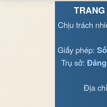
TRANG 
Chịu trách nh
Giấy phép:
Số
Trụ sở:
Đảng
Địa ch