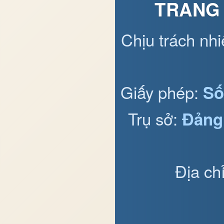
TRANG 
Chịu trách nh
Giấy phép:
Số
Trụ sở:
Đảng
Địa ch