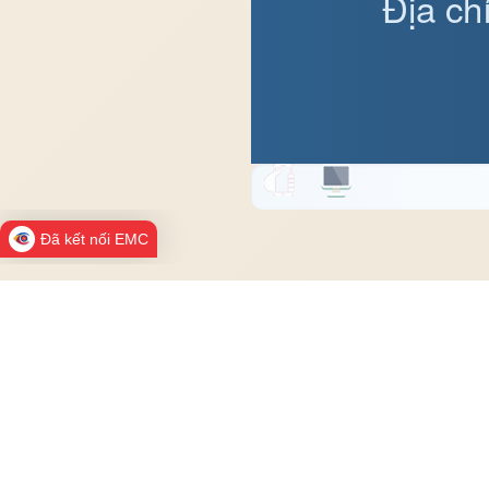
Địa ch
Đã kết nối EMC