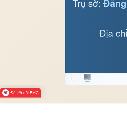
Trụ sở:
Đảng
Địa ch
Đã kết nối EMC