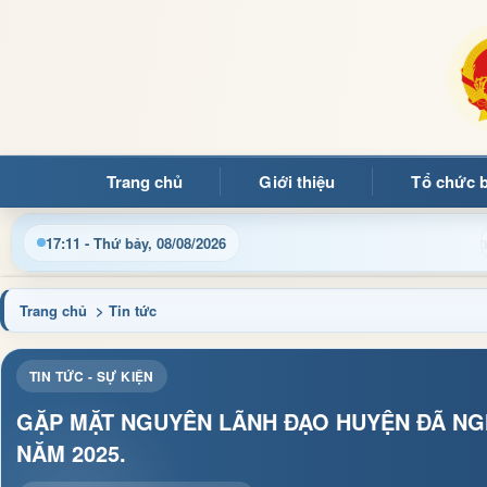
Trang chủ
Giới thiệu
Tổ chức 
 điều hành, thủ tục hành chính và tin tức địa phương nhanh chón
17:12 - Thứ bảy, 08/08/2026
Trang chủ
> Tin tức
TIN TỨC - SỰ KIỆN
GẶP MẶT NGUYÊN LÃNH ĐẠO HUYỆN ĐÃ NGH
NĂM 2025.