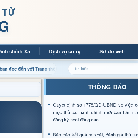
 TỬ
G
ành chính Xã
Dịch vụ công
Sơ đồ web
ến với Trang thông tin điện tử xã Mường Ảng
Cập nhật 
THÔNG BÁO
Quyết định số 1778/QĐ-UBND về việc c
mục thủ tục hành chính mới ban hành tr
đăng ký hoạt động của...
Báo cáo kết quả rà soát, đánh giá thủ tụ