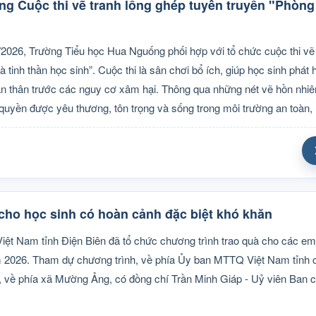
g Cuộc thi vẽ tranh lồng ghép tuyên truyền "Phòn
2026, Trường Tiểu học Hua Nguống phối hợp với tổ chức cuộc thi vẽ 
tinh thần học sinh”. Cuộc thi là sân chơi bổ ích, giúp học sinh phát
ản thân trước các nguy cơ xâm hại. Thông qua những nét vẽ hồn nhiên
quyền được yêu thương, tôn trọng và sống trong môi trường an toàn,
cho học sinh có hoàn cảnh đặc biệt khó khăn
t Nam tỉnh Điện Biên đã tổ chức chương trình trao quà cho các em 
ăm 2026. Tham dự chương trình, về phía Ủy ban MTTQ Việt Nam tỉnh 
 về phía xã Mường Ảng, có đồng chí Trần Minh Giáp - Uỷ viên Ban 