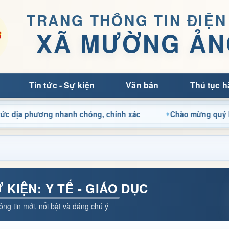
TRANG THÔNG TIN ĐIỆN
XÃ MƯỜNG ẢN
Tin tức - Sự kiện
Văn bản
Thủ tục h
a phương nhanh chóng, chính xác
Chào mừng quý bạn đọc đ
Ự KIỆN: Y TẾ - GIÁO DỤC
ông tin mới, nổi bật và đáng chú ý