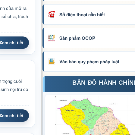
ánh cửa mở ra
Số điện thoại cần biết
 sẻ chia, trách
Sản phẩm OCOP
Xem chi tiết
Văn bản quy phạm pháp luật
 trọng cuối
BẢN ĐỒ HÀNH CHÍN
inh nội trú có
Xem chi tiết