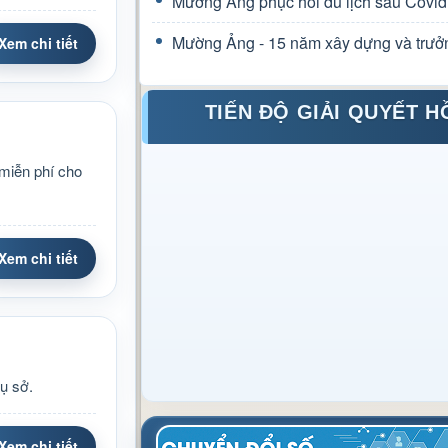
Mường Ảng phục hồi du lịch sau Covid
Mường Ảng - 15 năm xây dựng và trưở
Xem chi tiết
TIẾN ĐỘ GIẢI QUYẾT H
miễn phí cho
Xem chi tiết
ụ sở.
Xem chi tiết