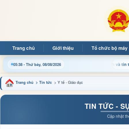
Trang chủ
Giới thiệu
Tổ chức bộ máy
Cập nhật thông tin điều hành, thủ tục hành chính và tin tức đị
05:38 - Thứ bảy, 08/08/2026
Trang chủ
> Tin tức
> Y tế - Giáo dục
TIN TỨC - S
Cập nhật th