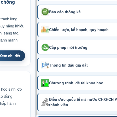
g chống
Báo cáo thống kê
tranh lồng
 huy năng khiếu
Chiến lược, kế hoạch, quy hoạch
, sáng tạo,
 lành mạnh.
Cấp phép môi trường
Xem chi tiết
Thông tin đấu giá đất
Chương trình, đề tài khoa học
học sinh lớp
có đồng
Điều ước quốc tế mà nước CHXHCN Vi
chấp hành
thành viên