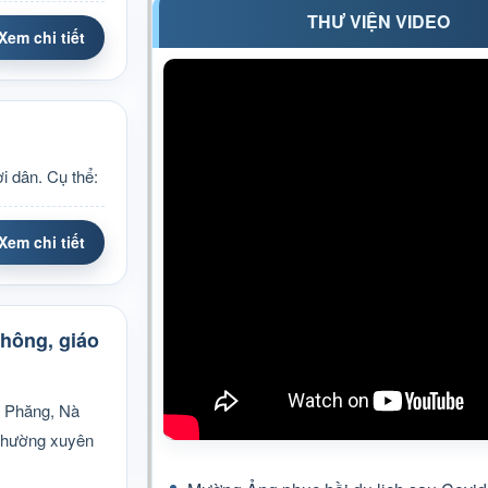
THƯ VIỆN VIDEO
Xem chi tiết
i dân. Cụ thể:
Xem chi tiết
thông, giáo
g Phăng, Nà
 thường xuyên