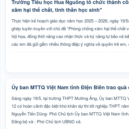
Trường Tiểu học Hua Nguống tổ chức thành côn
xâm hại thể chất, tinh thần học sinh"
Thực hiện kế hoạch giáo dục năm học 2025 – 2026, ngày 19/5/
ghép tuyên truyền với chủ đề “Phòng chống xâm hại thể chất và 
hội họa, đồng thời nâng cao nhận thức và kỹ năng tự bảo vệ b
các em đã gửi gắm nhiều thông điệp ý nghĩa về quyền trẻ em, 
Ủy ban MTTQ Việt Nam tỉnh Điện Biên trao quà 
Sáng ngày 19/5, tại trường THPT Mường Ảng, Ủy ban MTTQ Việ
12 có hoàn cảnh đặc biệt khó khăn dự thi tốt nghiệp THPT n
Nguyễn Tiến Dũng- Phó Chủ tịch Ủy ban MTTQ Việt Nam tỉnh,
Đảng bộ xã - Phó Chủ tịch UBND xã.