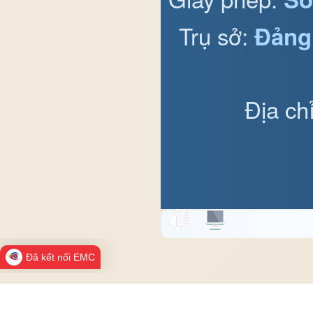
Trụ sở:
Đảng
Địa ch
Đã kết nối EMC