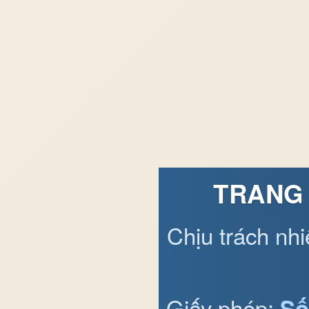
TRANG 
Chịu trách nh
Giấy phép:
Số