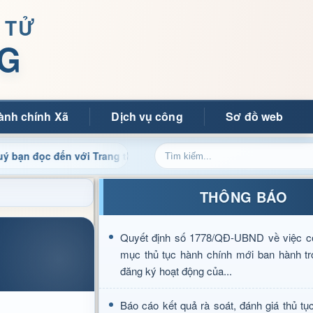
 TỬ
G
ành chính Xã
Dịch vụ công
Sơ đồ web
c đến với Trang thông tin điện tử xã Mường Ảng
Cập nhậ
THÔNG BÁO
Quyết định số 1778/QĐ-UBND về việc c
mục thủ tục hành chính mới ban hành tr
đăng ký hoạt động của...
Báo cáo kết quả rà soát, đánh giá thủ tụ