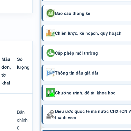
Báo cáo thống kê
Chiến lược, kế hoạch, quy hoạch
Cấp phép môi trường
Mẫu
Số
đơn,
lượng
Thông tin đấu giá đất
tờ
khai
Chương trình, đề tài khoa học
Điều ước quốc tế mà nước CHXHCN Vi
Bản
thành viên
chính:
0