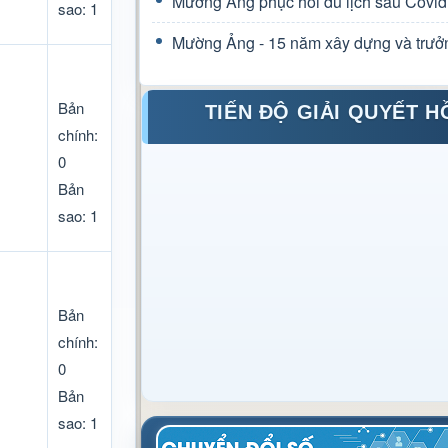
Mường Ảng phục hồi du lịch sau Covid
sao: 1
Mường Ảng - 15 năm xây dựng và trưở
Bản
TIẾN ĐỘ GIẢI QUYẾT H
chính:
0
Bản
sao: 1
Bản
chính:
0
Bản
sao: 1