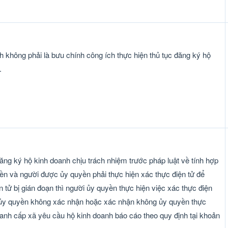
 không phải là bưu chính công ích thực hiện thủ tục đăng ký hộ
.
ăng ký hộ kinh doanh chịu trách nhiệm trước pháp luật về tính hợp
ền và người được ủy quyền phải thực hiện xác thực điện tử để
tử bị gián đoạn thì người ủy quyền thực hiện việc xác thực điện
 ủy quyền không xác nhận hoặc xác nhận không ủy quyền thực
oanh cấp xã yêu cầu hộ kinh doanh báo cáo theo quy định tại khoản