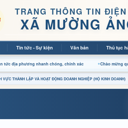
TRANG THÔNG TIN ĐIỆN
XÃ MƯỜNG ẢN
Tin tức - Sự kiện
Văn bản
Thủ tục h
địa phương nhanh chóng, chính xác
Chào mừng quý bạn đọ
LĨNH VỰC THÀNH LẬP VÀ HOẠT ĐỘNG DOANH NGHIỆP (HỘ KINH DOANH)