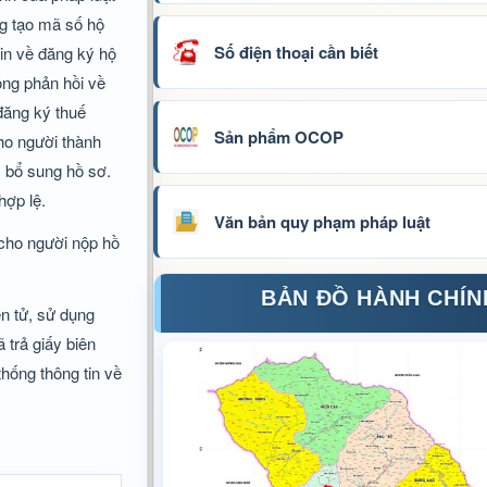
ng tạo mã số hộ
Số điện thoại cần biết
tin về đăng ký hộ
ộng phản hồi về
đăng ký thuế
Sản phẩm OCOP
ho người thành
, bổ sung hồ sơ.
hợp lệ.
Văn bản quy phạm pháp luật
 cho người nộp hồ
BẢN ĐỒ HÀNH CHÍN
ện tử, sử dụng
 trả giấy biên
thống thông tin về