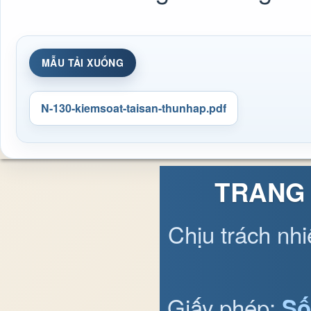
MẪU TẢI XUỐNG
N-130-kiemsoat-taisan-thunhap.pdf
TRANG 
Chịu trách nh
Giấy phép:
Số