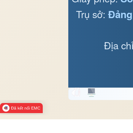
Trụ sở:
Đảng
Địa ch
Đã kết nối EMC