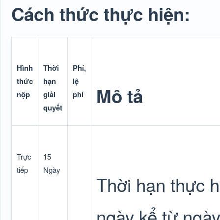
Cách thức thực hiện:
Hình
Thời
Phí,
thức
hạn
lệ
Mô tả
nộp
giải
phí
quyết
Trực
15
tiếp
Ngày
Thời hạn thực h
ngày kể từ ngày