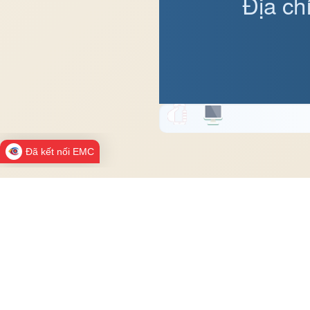
Địa ch
Đã kết nối EMC