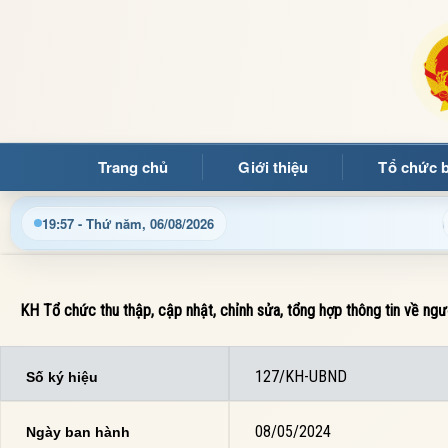
Trang chủ
Giới thiệu
Tổ chức 
Cập nhật thông tin điều hành, thủ tục hành chính và tin tứ
19:57 - Thứ năm, 06/08/2026
KH Tổ chức thu thập, cập nhật, chỉnh sửa, tổng hợp thông tin về ng
127/KH-UBND
Số ký hiệu
08/05/2024
Ngày ban hành