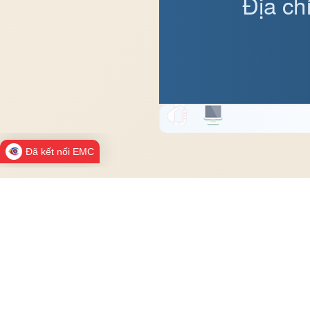
Địa ch
Đã kết nối EMC