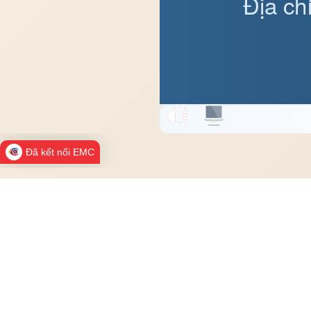
Địa ch
Đã kết nối EMC