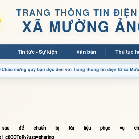
TRANG THÔNG TIN ĐIỆN
XÃ MƯỜNG ẢN
Tin tức - Sự kiện
Văn bản
Thủ tục h
quý bạn đọc đến với Trang thông tin điện tử xã Mường Ảng
 sau để chuẩn bị tài liệu phục vụ ch
NqI_c6OQTpRy?usp=sharing