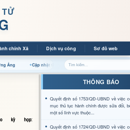
 TỬ
G
ành chính Xã
Dịch vụ công
Sơ đồ web
Cập nhật thông tin điều hành, thủ tục hành chính và tin tứ
THÔNG BÁO
Quyết định số 1753/QĐ-UBND về việc c
mục thủ tục hành chính được sửa đổi, b
một số lĩnh vực thuộc...
o kỳ họp:
Quyết định số 1724/QĐ-UBND về việc c