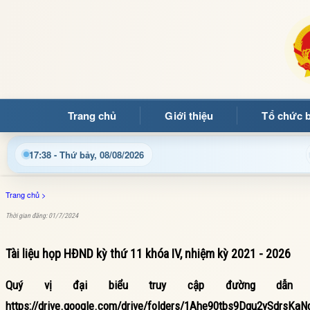
Trang chủ
Giới thiệu
Tổ chức 
Cập nhật thông tin điều hành, thủ tục hành chính và tin tứ
17:38 - Thứ bảy, 08/08/2026
Trang chủ
>
Thời gian đăng: 01/7/2024
Tài liệu họp HĐND kỳ thứ 11 khóa IV, nhiệm kỳ 2021 - 2026
Quý vị đại biểu truy cập đường dẫn
https://drive.google.com/drive/folders/1Ahe90tbs9Dgu2ySdrsKa