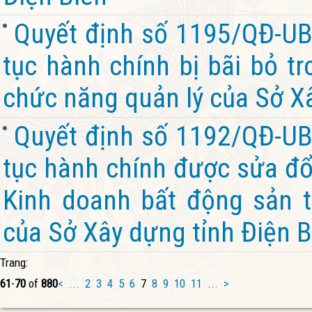
Quyết định số 1195/QĐ-UB
tục hành chính bị bãi bỏ t
chức năng quản lý của Sở Xâ
Quyết định số 1192/QĐ-UB
tục hành chính được sửa đổi
Kinh doanh bất động sản 
của Sở Xây dựng tỉnh Điện B
Trang:
61
-
70
of
880
<
...
2
3
4
5
6
7
8
9
10
11
...
>