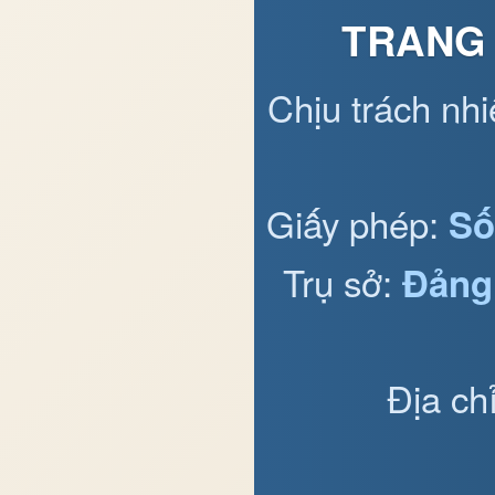
TRANG 
Chịu trách nh
Giấy phép:
Số
Trụ sở:
Đảng
Địa ch