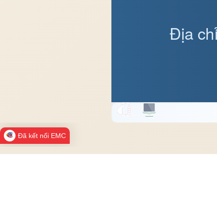
Địa ch
Đã kết nối EMC