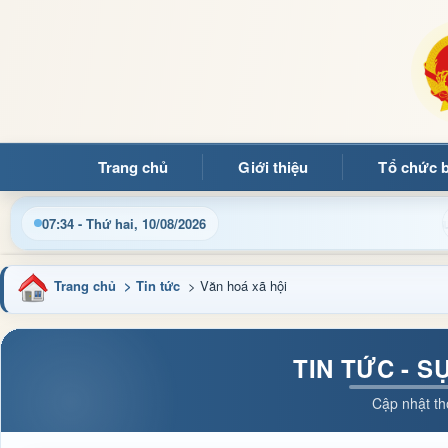
Trang chủ
Giới thiệu
Tổ chức 
mừng quý bạn đọc đến với Trang thông tin điện tử xã Mường Ản
07:34 - Thứ hai, 10/08/2026
Trang chủ
> Tin tức
> Văn hoá xã hội
TIN TỨC - S
Cập nhật th