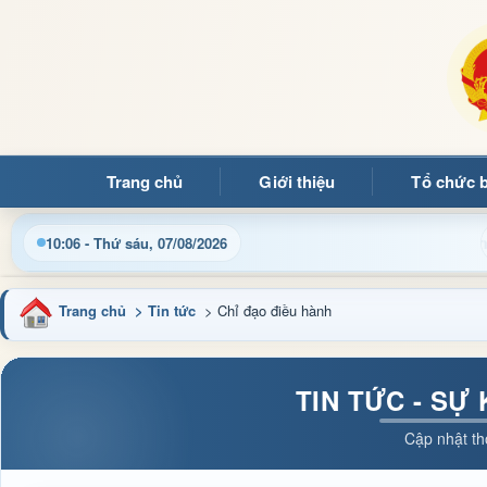
Trang chủ
Giới thiệu
Tổ chức 
ng quý bạn đọc đến với Trang thông tin điện tử xã Mường Ảng
10:06 - Thứ sáu, 07/08/2026
Trang chủ
> Tin tức
> Chỉ đạo điều hành
TIN TỨC - SỰ
Cập nhật th