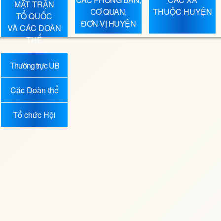
MẶT TRẬN
CƠ QUAN,
THUỘC HUYỆN
TỔ QUỐC
ĐƠN VỊ HUYỆN
VÀ CÁC ĐOÀN
THỂ
Thường trực UB
MTTQ
Các Đoàn thể
Tổ chức Hội