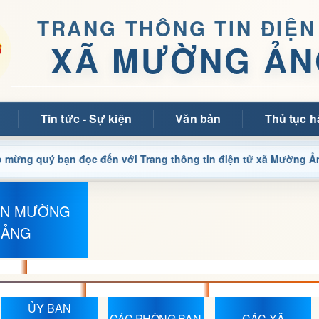
TRANG THÔNG TIN ĐIỆN
XÃ MƯỜNG ẢN
Tin tức - Sự kiện
Văn bản
Thủ tục h
ý bạn đọc đến với Trang thông tin điện tử xã Mường Ảng
ỆN MƯỜNG
ẢNG
ỦY BAN
CÁC PHÒNG BAN,
CÁC XÃ