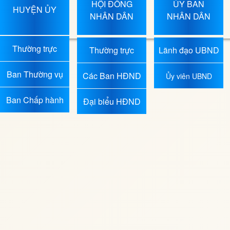
HỘI ĐỒNG
ỦY BAN
HUYỆN ỦY
NHÂN DÂN
NHÂN DÂN
Thường trực
Thường trực
Lãnh đạo UBND
HĐND
Ban Thường vụ
Các Ban HĐND
Ủy viên UBND
Ban Chấp hành
Đại biểu HĐND