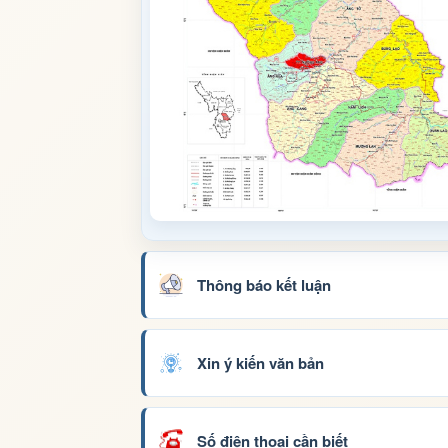
Thông báo kết luận
Xin ý kiến văn bản
Số điện thoại cần biết