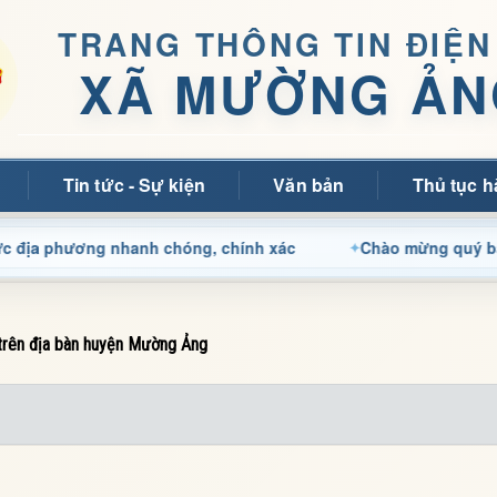
TRANG THÔNG TIN ĐIỆN
XÃ MƯỜNG ẢN
Tin tức - Sự kiện
Văn bản
Thủ tục h
hương nhanh chóng, chính xác
Chào mừng quý bạn đọc đến
 trên địa bàn huyện Mường Ảng