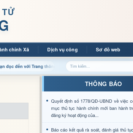
 TỬ
G
ành chính Xã
Dịch vụ công
Sơ đồ web
 với Trang thông tin điện tử xã Mường Ảng
Cập nhật thô
THÔNG BÁO
Quyết định số 1778/QĐ-UBND về việc c
mục thủ tục hành chính mới ban hành tr
đăng ký hoạt động của...
Báo cáo kết quả rà soát, đánh giá thủ tụ