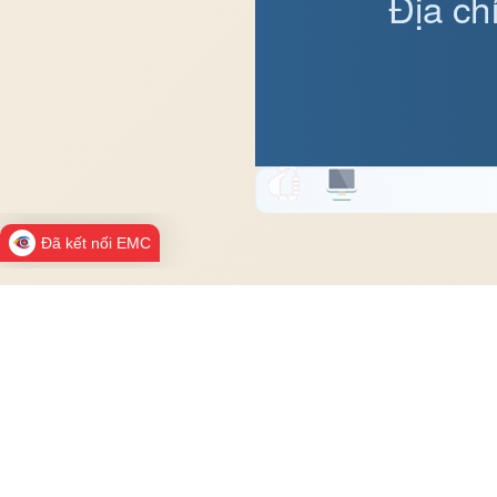
Địa ch
Đã kết nối EMC