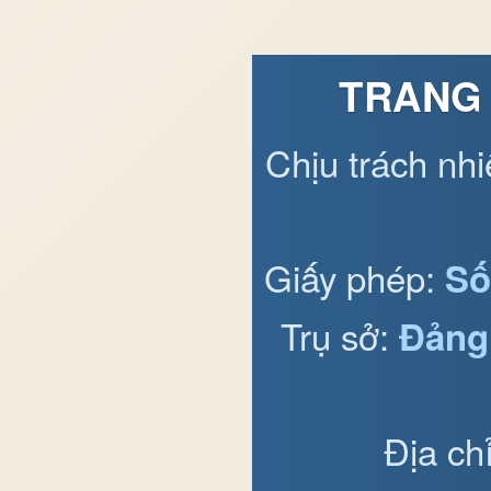
TRANG 
Chịu trách nh
Giấy phép:
Số
Trụ sở:
Đảng
Địa ch