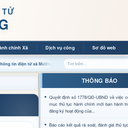
 TỬ
G
ành chính Xã
Dịch vụ công
Sơ đồ web
 điện tử xã Mường Ảng
Cập nhật thông tin điều hành, th
THÔNG BÁO
Quyết định số 1778/QĐ-UBND về việc c
mục thủ tục hành chính mới ban hành tr
đăng ký hoạt động của...
Báo cáo kết quả rà soát, đánh giá thủ tụ