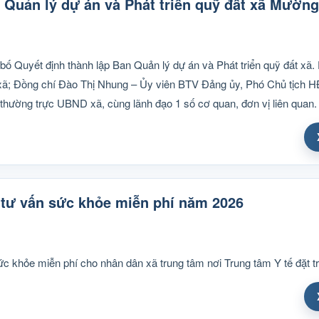
n Quản lý dự án và Phát triển quỹ đất xã Mườn
 Quyết định thành lập Ban Quản lý dự án và Phát triển quỹ đất xã. 
xã; Đồng chí Đào Thị Nhung – Ủy viên BTV Đảng ủy, Phó Chủ tịch 
hường trực UBND xã, cùng lãnh đạo 1 số cơ quan, đơn vị liên quan.
tư vấn sức khỏe miễn phí năm 2026
c khỏe miễn phí cho nhân dân xã trung tâm nơi Trung tâm Y tế đặt tr