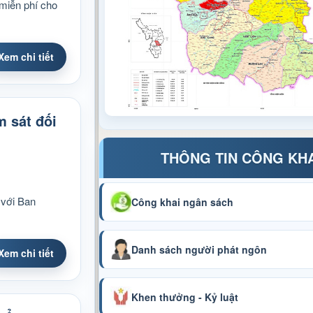
miễn phí cho
Xem chi tiết
m sát đối
THÔNG TIN CÔNG KH
 với Ban
Công khai ngân sách
Danh sách người phát ngôn
Xem chi tiết
Khen thưởng - Kỷ luật