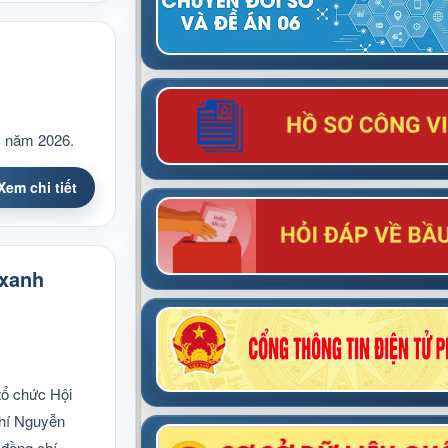
, năm 2026.
Xem chi tiết
 xanh
tổ chức Hội
chí Nguyễn
 đồng chí