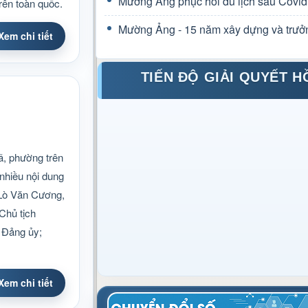
Mường Ảng phục hồi du lịch sau Covid
rên toàn quốc.
Mường Ảng - 15 năm xây dựng và trưở
Xem chi tiết
TIẾN ĐỘ GIẢI QUYẾT H
ã, phường trên
 nhiều nội dung
; Lò Văn Cương,
Chủ tịch
 Đảng ủy;
Xem chi tiết