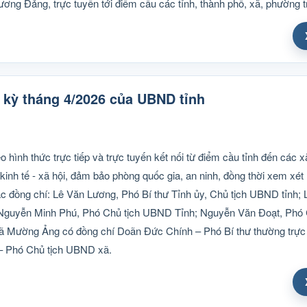
ương Đảng, trực tuyến tới điểm cầu các tỉnh, thành phố, xã, phường t
kỳ tháng 4/2026 của UBND tỉnh
hình thức trực tiếp và trực tuyến kết nối từ điểm cầu tỉnh đến các x
 kinh tế - xã hội, đảm bảo phòng quốc gia, an ninh, đồng thời xem xét
 Các đồng chí: Lê Văn Lương, Phó Bí thư Tỉnh ủy, Chủ tịch UBND tỉnh
Nguyễn Minh Phú, Phó Chủ tịch UBND Tỉnh; Nguyễn Văn Đoạt, Phó 
 xã Mường Ảng có đồng chí Doãn Đức Chính – Phó Bí thư thường trực
 – Phó Chủ tịch UBND xã.