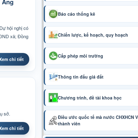
g Ảng
Báo cáo thống kê
Dự hội nghị có
Chiến lược, kế hoạch, quy hoạch
HĐND xã; Đồng
Cấp phép môi trường
Xem chi tiết
Thông tin đấu giá đất
Chương trình, đề tài khoa học
ụ sở.
Điều ước quốc tế mà nước CHXHCN Vi
thành viên
Xem chi tiết