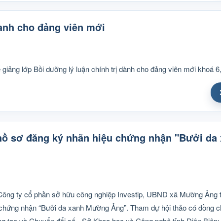
dành cho đảng viên mới
giảng lớp Bồi dưỡng lý luận chính trị dành cho đảng viên mới khoá 6
t hồ sơ đăng ký nhãn hiệu chứng nhận "Bưởi da
Công ty cổ phần sở hữu công nghiệp Investip, UBND xã Mường Ảng 
ệu chứng nhận “Bưởi da xanh Mường Ảng”. Tham dự hội thảo có đồng 
g tạo và Chuyển đổi số - Sở Khoa học và Công nghệ tỉnh Điện Biên;