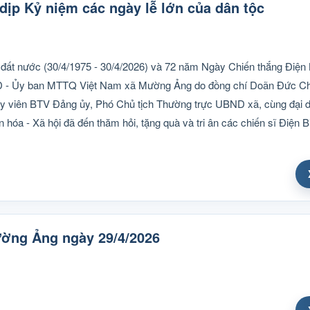
dịp Kỷ niệm các ngày lễ lớn của dân tộc
ất nước (30/4/1975 - 30/4/2026) và 72 năm Ngày Chiến thắng Điện
ND - Ủy ban MTTQ Việt Nam xã Mường Ảng do đồng chí Doãn Đức Ch
 viên BTV Đảng ủy, Phó Chủ tịch Thường trực UBND xã, cùng đại d
 - Xã hội đã đến thăm hỏi, tặng quà và tri ân các chiến sĩ Điện Bi
ường Ảng ngày 29/4/2026